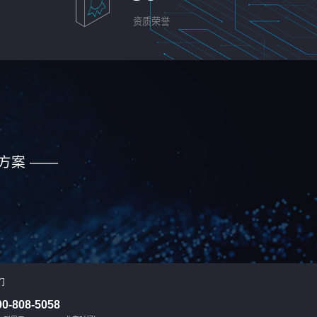
资质荣誉
方案 ——
们
00-808-5058