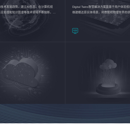
I技术发展趋势，建立AI生态，在计算机视
Digital Twins智慧解决方案是基于用户体
语言处理和知识图谱等技术领域不断创新，持
维建模还原实体场景，将数据和物理世界的
数智化转型加速器—AlphaMind®AI能力开放
现，使用户对关键数据有更直观的感受，推
成智能化转型，实现新旧动能的转换