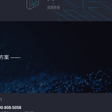
资质荣誉
方案 ——
们
00-808-5058